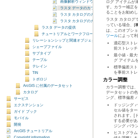
画像解析ウィンドウでの [モザイク] ボタンの
ラスタ データのカラー補正
ることをお勧めし
ラスタ カタログのカラー調整
ラスタ カタログ
ラスタ カタログのカラー マッチング
っている場合、
[
ラスタ データの提供
は、このオプショ
チュートリアルとワークフロー
ツール
によって利
リレーションシップと関連オブジェクト
シェープファイル
前ストレッチ
サブタイプ
グ アイテム
テーブル
テレイン
を事前ストレ
TIN
カラー調整
トポロジ
ArcGIS に付属のデータセット
カタログ
ング、標準偏差 
サービス
エクステンション
ガイド ブック
モバイル
開発
ジング バラ
ArcGIS チュートリアル
Copyright information