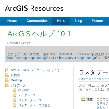
Home
Communities
Help
Blog
Forums
ArcGIS ヘルプ 10.1
Resource Center
これはアーカイブです。 最新リリースの ArcGIS for Desktop および 
http://desktop.arcgis.com/ja/
および
http://server.arcgis.com/ja/
をご参照
ArcGIS ヘルプ ライブラリへようこそ
ラスタ デ
新機能
ジオデータ
»
データ タイ
Desktop
ジオデータ
あります。これは、
はじめに
データベース
注意:
ジオデータベース
モザイク
ジオデータベースの管理
タセッ