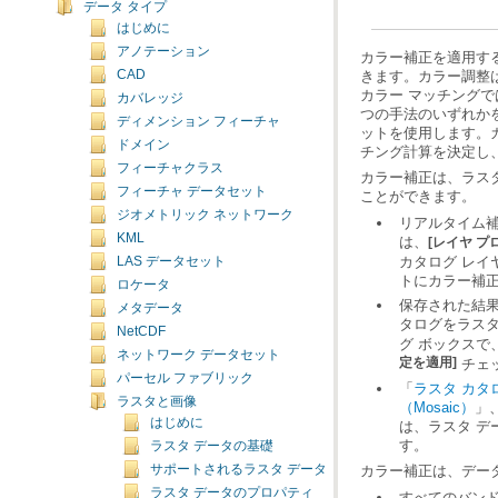
データ タイプ
はじめに
アノテーション
CAD
カバレッジ
ディメンション フィーチャ
ドメイン
チング計算を決定し
フィーチャクラス
フィーチャ データセット
ことができます。
ジオメトリック ネットワーク
KML
は、
[レイヤ プ
LAS データセット
トにカラー補
ロケータ
メタデータ
タログをラスタ
NetCDF
グ ボックスで
ネットワーク データセット
定を適用]
チェ
パーセル ファブリック
「
ラスタ カタログ 
ラスタと画像
（Mosaic）
」
はじめに
す。
ラスタ データの基礎
サポートされるラスタ データ
カラー補正は、デー
ラスタ データのプロパティ
すべてのバン