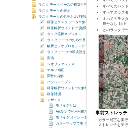
ラスタ データベースの構築と管理
すべてのバン
ラスタ データの表示
すべてのラスタ
ラスタ データの処理および解析
画像とラスタ データの解析について
符号なし 16
画像解析ウィンドウ:[処理] セクション
どのラスタ デ
ラスタ選択オプション
ラスタ データのための基本的なジオプロセシング 
解析とジオプロセシングでのモザイク データセット
ラスタ データの環境設定
変換
ジオリファレンス
オルソ補正
関数の操作
パンシャープン
画像解析ウィンドウの解析ツール
画像計測
モザイク
モザイクとは
ArcGIS で利用可能なモザイク化ツールとは
事前ストレッチ
モザイク オペレータ
カラーマップでモザイク化するときのオプショ