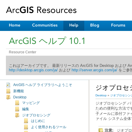
Home
Communities
Help
Blog
Forums
ArcGIS ヘルプ 10.1
Resource Center
これはアーカイブです。 最新リリースの ArcGIS for Desktop および 
http://desktop.arcgis.com/ja/
および
http://server.arcgis.com/ja/
をご参照
ArcGIS ヘルプ ライブラリへようこそ
ジオプロセ
新機能
Desktop
»
ジオプロセシン
Desktop
マッピング
ための便利な方法で
編集
ジオプロセシング
ァイル システム全
はじめに
よく使用されるツール
注意:
ジオプロ