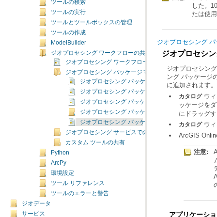
ツールの検索
ツールの実行
たは使
ツールとツールボックスの管理
ツールの作成
ジオプロセシング 
ModelBuilder
ジオプロセシン
ジオプロセシング ワークフローの共有
ジオプロセシング ワークフローの共有の概要
ジオプロセシング
ジオプロセシング パッケージでのワークフローの共有
ジオプロセシング パッケージとは
に追加されます。
ジオプロセシング パッケージの概要
ウィ
カタログ
ジオプロセシング パッケージの基本用語
ッケージを
ジオプロセシング パッケージの作成
にドラッグす
ジオプロセシング パッケージの使用
ウィ
カタログ
ジオプロセシング サービスでのワークフローの共有
ArcGIS Onli
カスタム ツールの共有
注意:
Python
ArcPy
環境設定
ツール リファレンス
ツールのエラーと警告
ジオデータ
サービス
アプリケーショ