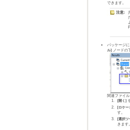
できます。
注意:
パッケージに
ノードの
ル]
関連ファイル
[開く]
[ロケー
す。
[選択ツ
きます