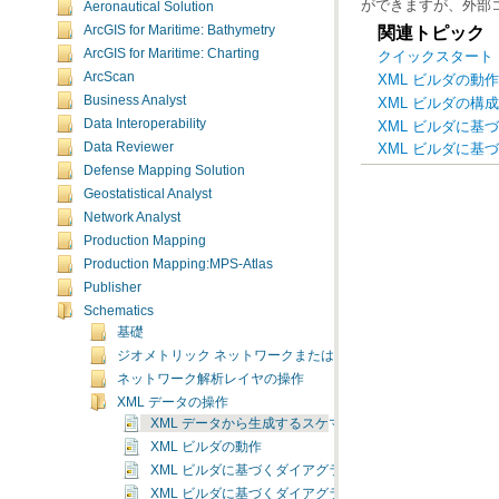
ができますが、外部
Aeronautical Solution
関連トピック
ArcGIS for Maritime: Bathymetry
ArcGIS for Maritime: Charting
クイックスタート ガ
ArcScan
XML ビルダの動作
Business Analyst
XML ビルダの構成
Data Interoperability
XML ビルダに基
Data Reviewer
XML ビルダに基
Defense Mapping Solution
Geostatistical Analyst
Network Analyst
Production Mapping
Production Mapping:MPS-Atlas
Publisher
Schematics
基礎
ジオメトリック ネットワークまたはネットワーク データセッ
ネットワーク解析レイヤの操作
XML データの操作
XML データから生成するスケマティック ダイアグラム
XML ビルダの動作
XML ビルダに基づくダイアグラムの生成
XML ビルダに基づくダイアグラムの更新