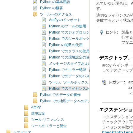
Python の基本用語
す。
Python の概要
ツールへのアクセス
ArcPy のインポート
失敗するという状況
Python のツールの使用
ヒント:
Python でのジオプロセシング サービスの使用
Python でのツールボックスの追加
ブなエ
Python の関数の使用
Python でのクラスの使用
デスクトップ、
Python での環境設定の使用
メッセージのタイプおよび重要度の概要
arcpy をイ
してデスクトップ
Python でのエラー処理
Python でのデータのパスの設定
レガシー:
a
ツール、ツールボックス、および環境設定のリスト
a
Python でのライセンスおよびエクステンションへ
レ
Python でのデータの操作
Python での地理データへのアクセス
ArcPy
エクステンショ
環境設定
ツール リファレンス
チェックアウト
ツールのエラーと警告
ライセンスを取得
ジオデータ
CheckInExtens