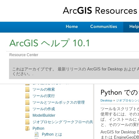
Home
Communities
Help
ArcGIS ヘルプ ライブラリへようこそ
ArcGIS ヘルプ 10.1
新機能
Desktop
Resource Center
マッピング
編集
これはアーカイブです。 最新リリースの ArcGIS for Desktop およ
ジオプロセシング
ください。.
はじめに
よく使用されるツール
ツールの検索
Python
ツールの実行
Desktop
»
ジオプロセシン
ツールとツールボックスの管理
ツールをスクリプトか
ツールの作成
ModelBuilder
ば、インストールに
ジオプロセシング ワークフローの共有
と、そのツールの実
Python
ArcGIS for Desktop 
Python とは