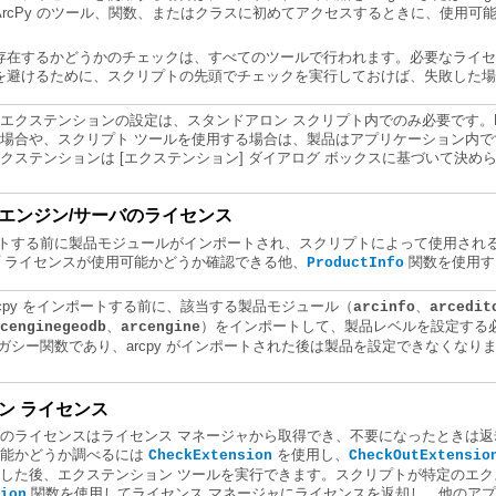
を避けるために、スクリプトの先頭でチェックを実行しておけば、失敗した場
クステンションは [エクステンション] ダイアログ ボックスに基づいて決め
エンジン/サーバのライセンス
ンポートする前に製品モジュールがインポートされ、スクリプトによって使用され
 ライセンスが使用可能かどうか確認できる他、
関数を使用す
ProductInfo
rcpy をインポートする前に、該当する製品モジュール（
、
arcinfo
arcedit
作成
、
）をインポートして、製品レベルを設定する
rcenginegeodb
arcengine
のアクセス
ガシー関数であり、arcpy がインポートされた後は製品を設定できなくなり
ン ライセンス
可能かどうか調べるには
を使用し、
CheckExtension
CheckOutExtensio
した後、エクステンション ツールを実行できます。スクリプトが特定のエ
ion