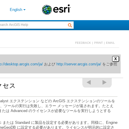
English
FEEDBACK
|
PRINT
|
EMAIL
X
p://desktop.arcgis.com/ja/
および
http://server.arcgis.com/ja/
クセス
l Analyst エクステンション
または
Advanced
c
または
Standard