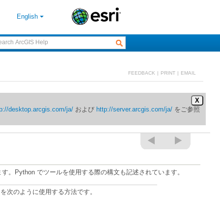
English
FEEDBACK
|
PRINT
|
EMAIL
X
p://desktop.arcgis.com/ja/
および
http://server.arcgis.com/ja/
。Python でツールを使用する際の構文も記述されています。
を次のように使用する方法です。