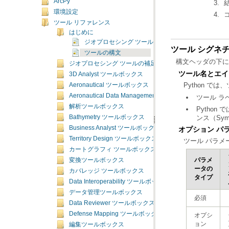
ArcPy
環境設定
ツール リファレンス
はじめに
ジオプロセシング ツール リファレンスの概要
ツール シグネ
ツールの構文
構文ヘッダの下に
ジオプロセシング ツールの補足トピック
ツール名とエイ
3D Analyst ツールボックス
Python では
Aeronautical ツールボックス
Aeronautical Data Management ツールボックス
ツール ラ
解析ツールボックス
Pytho
ンス（Symmet
Bathymetry ツールボックス
Business Analyst ツールボックス
オプション パ
Territory Design ツールボックス
ツール パラメ
カートグラフィ ツールボックス
変換ツールボックス
カバレッジ ツールボックス
タイプ
Data Interoperability ツールボックス
データ管理ツールボックス
必須
Data Reviewer ツールボックス
Defense Mapping ツールボックス
ョン
編集ツールボックス