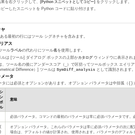
結果を右クリックして、
をクリックします。
[Python スニペットとしてコピー]
コピーしたスニペットを Python コードに貼り付けます。
チャ
ある最初の行にはツール シグネチャを含みます。
リアス
、ツール
ラベル
の代わりにツール
名
を使用します。
ベルは [ツール] ダイアログ ボックスの上部か
ウィンドウに表示され
カタログ
n では、ツール名の後にアンダースコア（_）で区切ってツールボックス エイリア
rical Difference）]
ツールは
として識別されます
SymDiff_analysis
ラメータ
ータには必須とオプションがあります。オプション パラメータは中括弧（
{}
意味
ル
必須パラメータ。コマンドの最初のパラメータは常に必須パラメータです。
}
場合は、デフォルトの値が計算され、使用されます。パラメータのデフォル