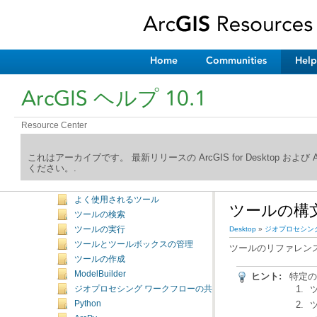
Home
Communities
Help
ArcGIS ヘルプ 10.1
ArcGIS ヘルプ ライブラリへようこそ
新機能
Resource Center
Desktop
マッピング
これはアーカイブです。 最新リリースの ArcGIS for Desktop およ
編集
ください。.
ジオプロセシング
はじめに
よく使用されるツール
ツールの構
ツールの検索
ツールの実行
Desktop
»
ジオプロセシン
ツールとツールボックスの管理
ツールのリファレンス
ツールの作成
ModelBuilder
ヒント:
特定の
ジオプロセシング ワークフローの共有
Python