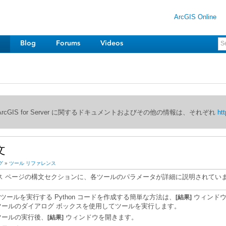
ArcGIS Online
Blog
Forums
Videos
び ArcGIS for Server に関するドキュメントおよびその他の情報は、それぞれ
htt
文
グ
»
ツール リファレンス
 ページの構文セクションに、各ツールのパラメータが詳細に説明されています
ツールを実行する Python コードを作成する簡単な方法は、
ウィンドウ
[結果]
ツールのダイアログ ボックスを使用してツールを実行します。
ツールの実行後、
ウィンドウを開きます。
[結果]