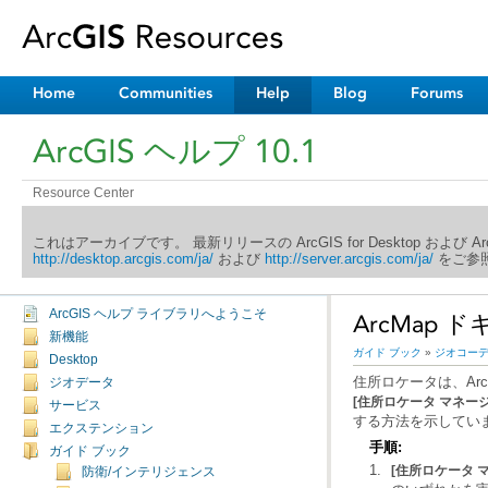
Home
Communities
Help
Blog
Forums
ArcGIS ヘルプ 10.1
Resource Center
これはアーカイブです。 最新リリースの ArcGIS for Desktop および 
http://desktop.arcgis.com/ja/
および
http://server.arcgis.com/ja/
をご参照
ArcGIS ヘルプ ライブラリへようこそ
ArcMap
新機能
ガイド ブック
»
ジオコー
Desktop
住所ロケータは、Arc
ジオデータ
[住所ロケータ マネージ
サービス
する方法を示してい
エクステンション
手順:
ガイド ブック
[住所ロケータ 
防衛/インテリジェンス