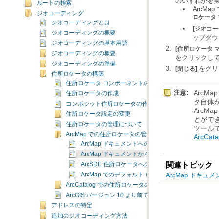
のいずれかを
ルートの検索
ArcMap
ジオコーディング
ロケータ 
ジオコーディングとは
[ジオコー
ジオコーディングの概要
ップダウ
ジオコーディングの基本用語
[住所ロケータ 
ジオコーディングの概要
をクリックし
ジオコーディングの準備
をクリ
[閉じる]
住所ロケータの構築
住所ロケータ コンポーネントの定義
注意:
住所ロケータの作成
コンポジット住所ロケータの作成
住所ロケータ設定の変更
住所ロケータの管理について
ツール
ArcMap での住所ロケータの管理方法
ArcC
ArcMap ドキュメントへの住所ロケータの追加
ArcMap ドキュメントからの住所ロケータの削除
関連トピック
ArcSDE 住所ロケータへのアクセス
ArcMap ドキ
ArcMap でのデフォルト ロケータの設定
ArcCatalog での住所ロケータの管理方法
ArcGIS バージョン 10 より前で作成された住所ロケータ
アドレスの特定
追加のジオコーディング方法