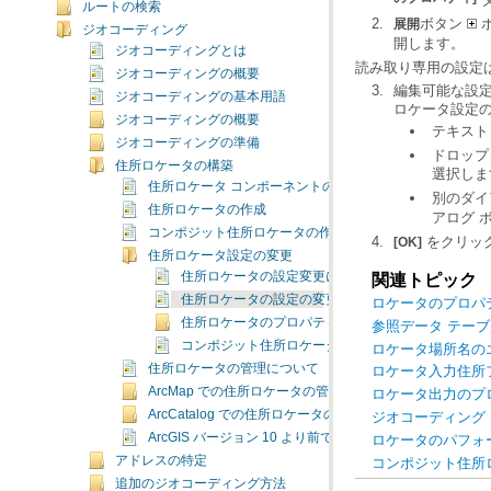
ルートの検索
ボタン
展開
ジオコーディング
開します。
ジオコーディングとは
読み取り専用の設定
ジオコーディングの概要
編集可能な設
ジオコーディングの基本用語
ロケータ設定
ジオコーディングの概要
テキスト
ジオコーディングの準備
住所ロケータの構築
選択しま
住所ロケータ コンポーネントの定義
別のダイ
住所ロケータの作成
アログ 
コンポジット住所ロケータの作成
をクリッ
[OK]
住所ロケータ設定の変更
住所ロケータの設定変更について
関連トピック
住所ロケータの設定の変更
ロケータのプロパ
住所ロケータのプロパティ ダイアログ ボックスの設
参照データ テー
コンポジット住所ロケータの設定の変更
ロケータ場所名の
住所ロケータの管理について
ロケータ入力住所
ArcMap での住所ロケータの管理方法
ロケータ出力のプ
ArcCatalog での住所ロケータの管理方法
ジオコーディング
ArcGIS バージョン 10 より前で作成された住所ロケータ
ロケータのパフォ
アドレスの特定
コンポジット住所
追加のジオコーディング方法