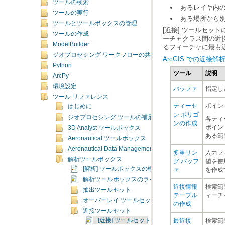
ツールの検索
あるレイヤ内
ツールの実行
ある場所から
ツールとツールボックスの管理
[近接] ツールセット
ツールの作成
ModelBuilder
るフィーチャに最も
ジオプロセシング ワークフローの共有
ArcGIS での近接解
Python
ツール
説明
ArcPy
環境設定
バッファ
指定し
ツール リファレンス
ポイン
はじめに
ジオプロセシング ツールの補足トピック
ンの作成
3D Analyst ツールボックス
ある範
Aeronautical ツールボックス
Aeronautical Data Management ツールボックス
解析ツールボックス
[解析] ツールボックスの概要
ァ
を作成
解析ツールボックスのライセンス
抽出ツールセット
ィーチ
オーバーレイ ツールセット
の作成
近接ツールセット
[近接] ツールセットの概要
最近接