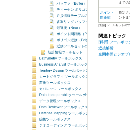
までの
バッファ（Buffer）
ティーセン ポリゴンの作成（Create Thiessen P
近接情報テーブルの生成（Generate Near Tab
間距離
ントま
多重リング バッファ（Multiple Ring Buffer）
[近接] ツールセットの
最近接（Near）
ポイント間距離（Point Distance）
関連トピック
ポリゴン近接（Polygon Neighbors）
[解析] ツールボ
近接ツールセットの概念
近接解析
統計情報ツールセット
空間参照とジオプ
Bathymetry ツールボックス
Business Analyst ツールボックス
Territory Design ツールボックス
カートグラフィ ツールボックス
変換ツールボックス
カバレッジ ツールボックス
Data Interoperability ツールボックス
データ管理ツールボックス
Data Reviewer ツールボックス
Defense Mapping ツールボックス
編集ツールボックス
ジオコーディング ツールボックス