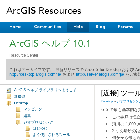
Home
Communities
Help
Blog
Forums
ArcGIS ヘルプ 10.1
Resource Center
これはアーカイブです。 最新リリースの ArcGIS for Desktop および 
http://desktop.arcgis.com/ja/
および
http://server.arcgis.com/ja/
をご参照
ArcGIS ヘルプ ライブラリへようこそ
[近接] ツ
新機能
Desktop
»
ジオプロセシン
Desktop
マッピング
GIS の最も基本的
編集
この井戸は埋
ジオプロセシング
河川の 1,00
はじめに
2 つの場所の
よく使用されるツール
何かから最も