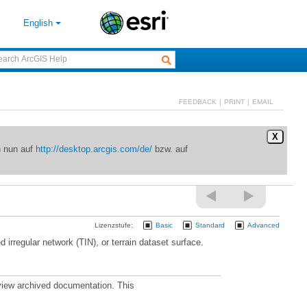
English
FEEDBACK
|
PRINT
|
EMAIL
X
n nun auf
http://desktop.arcgis.com/de/
bzw. auf
Lizenzstufe:
Basic
Standard
Advanced
d irregular network (TIN), or terrain dataset surface.