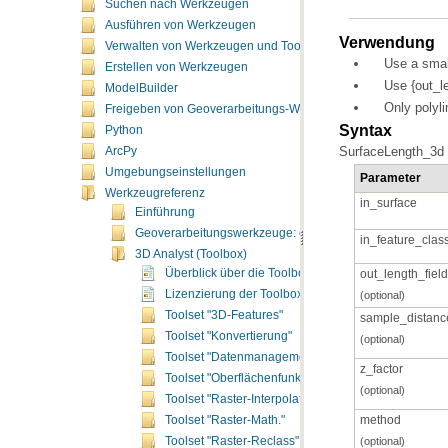
Suchen nach Werkzeugen
Ausführen von Werkzeugen
Verwendung
Verwalten von Werkzeugen und Toolboxes
Use a smal
Erstellen von Werkzeugen
Use {out_le
ModelBuilder
Only polyli
Freigeben von Geoverarbeitungs-Workflows
Syntax
Python
SurfaceLength_3d (
ArcPy
Umgebungseinstellungen
Parameter
Werkzeugreferenz
in_surface
Einführung
Geoverarbeitungswerkzeuge: ergänzende Themen
in_feature_clas
3D Analyst (Toolbox)
Überblick über die Toolbox "3D Analyst"
out_length_field
Lizenzierung der Toolbox "3D Analyst"
(optional)
Toolset "3D-Features"
sample_distanc
Toolset "Konvertierung"
(optional)
Toolset "Datenmanagement"
z_factor
Toolset "Oberflächenfunktionen"
(optional)
Toolset "Raster-Interpolation"
method
Toolset "Raster-Math."
(optional)
Toolset "Raster-Reclass"