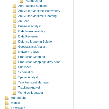
Handbücher
Aeronautical Solution
ArcGIS for Maritime: Bathymetry
ArcGIS for Maritime: Charting
ArcScan
Business Analyst
Data Interoperability
Data Reviewer
Defense Mapping Solution
Geostatistical Analyst
Network Analyst
Production Mapping
Production Mapping: MPS-Atlas
Publisher
Schematics
Spatial Analyst
Task Assistant Manager
Tracking Analyst
Workflow Manager
Handbücher
Mobile
Entwickeln