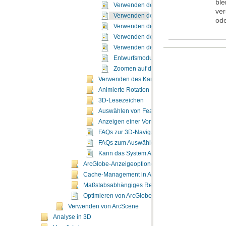
Verwenden des 3D-Werkzeugs "Vergrößer
Verwenden des Werkzeugs "Flug"
ode
Verwenden des Werkzeugs "Orbitalflug"
Verwenden des Werkzeugs "Gehen"
Verwenden des 3D-Werkzeugs "Schwen
Entwurfsmodus
Zoomen auf die Ausdehnung eines Laye
Verwenden des Kamerazieles für einfachere N
Animierte Rotation
3D-Lesezeichen
Auswählen von Features in 3D
Anzeigen einer Vorschau von 3D-Feature-Date
FAQs zur 3D-Navigation
FAQs zum Auswählen von Grafikkarten
Kann das System ArcGlobe ausführen?
ArcGlobe-Anzeigeoptionen
Cache-Management in ArcGlobe
Maßstabsabhängiges Rendern in ArcGlobe
Optimieren von ArcGlobe
Verwenden von ArcScene
Analyse in 3D