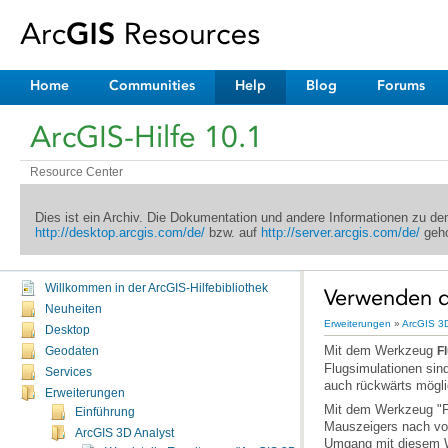
Home
Communities
Help
Blog
Forums
ArcGIS-Hilfe 10.1
Resource Center
Dies ist ein Archiv. Die Dokumentation und andere Informationen zu d
http://desktop.arcgis.com/de/
bzw. auf
http://server.arcgis.com/de/
geho
Willkommen in der ArcGIS-Hilfebibliothek
Verwenden d
Neuheiten
Erweiterungen
»
ArcGIS 3D
Desktop
Mit dem Werkzeug
Geodaten
F
Services
auch rückwärts mögli
Erweiterungen
Einführung
ArcGIS 3D Analyst
Umgang mit diesem W