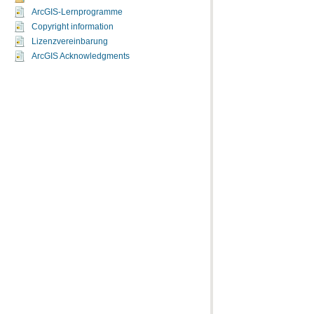
ArcGIS-Lernprogramme
Copyright information
Lizenzvereinbarung
ArcGIS Acknowledgments