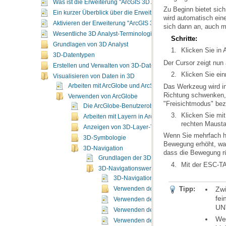
Was ist die Erweiterung "ArcGIS 3D Analyst"?
Zu Beginn bietet sic
Ein kurzer Überblick über die Erweiterung "ArcGIS 3D Analyst"
Aktivieren der Erweiterung "ArcGIS 3D Analyst"
sich dann an, auch m
Wesentliche 3D Analyst-Terminologie
Schritte:
Grundlagen von 3D Analyst
Klicken Sie in 
3D-Datentypen
Der Cursor zeigt nun 
Erstellen und Verwalten von 3D-Daten
Klicken Sie ein
Visualisieren von Daten in 3D
Arbeiten mit ArcGlobe und ArcScene
Verwenden von ArcGlobe
"Freisichtmodus" bez
Die ArcGlobe-Benutzeroberfläche
Arbeiten mit Layern in ArcGlobe
rechten Mausta
Anzeigen von 3D-Layer-Typen
3D-Symbologie
3D-Navigation
dass die Bewegung rü
Grundlagen der 3D-Navigation in ArcGlobe
Mit der ESC-TA
3D-Navigationswerkzeuge
3D-Navigationswerkzeuge
Tipp:
Verwenden des 3D-Werkzeugs "Navigier
Verwenden des Werkzeugs "Auf Ziel zent
UN
Verwenden des Werkzeugs "Auf Ziel zo
Verwenden des Werkzeugs "Beobachterpo