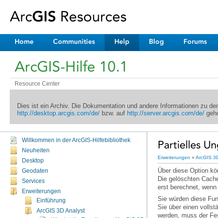
Home
Communities
Help
Blog
Forums
ArcGIS-Hilfe 10.1
Resource Center
Dies ist ein Archiv. Die Dokumentation und andere Informationen zu d
http://desktop.arcgis.com/de/
bzw. auf
http://server.arcgis.com/de/
geho
Willkommen in der ArcGIS-Hilfebibliothek
Partielles U
Neuheiten
Erweiterungen
»
ArcGIS 3D
Desktop
Geodaten
Services
erst berechnet, wenn 
Erweiterungen
Einführung
ArcGIS 3D Analyst