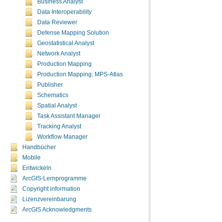
Business Analyst
Data Interoperability
Data Reviewer
Defense Mapping Solution
Geostatistical Analyst
Network Analyst
Production Mapping
Production Mapping: MPS-Atlas
Publisher
Schematics
Spatial Analyst
Task Assistant Manager
Tracking Analyst
Workflow Manager
Handbücher
Mobile
Entwickeln
ArcGIS-Lernprogramme
Copyright information
Lizenzvereinbarung
ArcGIS Acknowledgments