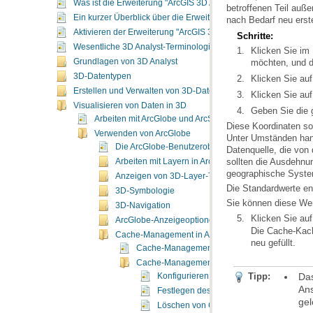
Was ist die Erweiterung "ArcGIS 3D Analyst"?
Ein kurzer Überblick über die Erweiterung "ArcGIS 3D Analyst"
nach Bedarf neu erste
Aktivieren der Erweiterung "ArcGIS 3D Analyst"
Schritte:
Wesentliche 3D Analyst-Terminologie
Grundlagen von 3D Analyst
möchten, und 
3D-Datentypen
Klicken Sie auf
Erstellen und Verwalten von 3D-Daten
Klicken Sie auf
Visualisieren von Daten in 3D
Geben Sie die g
Arbeiten mit ArcGlobe und ArcScene
Verwenden von ArcGlobe
Die ArcGlobe-Benutzeroberfläche
Arbeiten mit Layern in ArcGlobe
geographische System
Anzeigen von 3D-Layer-Typen
Die Standardwerte en
3D-Symbologie
Sie können diese Wer
3D-Navigation
Klicken Sie auf
ArcGlobe-Anzeigeoptionen
Cache-Management in ArcGlobe
neu gefüllt.
Cache-Management in ArcGlobe
Cache-Management-Konfigurationsoptionen fü
Tipp:
Konfigurieren eines Speicher-Caches a
Festlegen des Standardspeicherortes für
ge
Löschen von Caches zum Freigeben von 