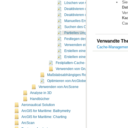
Sie
Löschen von Caches beim Beenden von
Dat
Deaktivieren des Festplatten-Caches a
Ver
Deaktivieren des Festplatten-Caches au
Kac
Manuelles Erstellen eines Festplatten-C
Cac
Suchen des Caches eines Layers auf der 
Partielles Ungültigmachen eines Festpl
Festlegen des Festplatten-Cache-Format
Verwandte T
Verwenden eines Festplatten-Caches als
Cache-Management
Erstellen einer Layer-Datei im Ordner d
Erstellen einer Layer-Datei im Ordner d
Festplatten-Cache-Formate in ArcGlobe
Verwenden von Gruppen-Layer-Caches
Maßstabsabhängiges Rendern in ArcGlobe
Optimieren von ArcGlobe
Verwenden von ArcScene
Analyse in 3D
Handbücher
Aeronautical Solution
ArcGIS for Maritime: Bathymetry
ArcGIS for Maritime: Charting
ArcScan