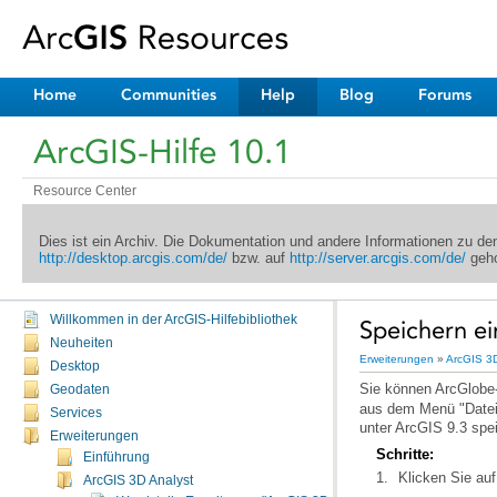
Home
Communities
Help
Blog
Forums
ArcGIS-Hilfe 10.1
Resource Center
Dies ist ein Archiv. Die Dokumentation und andere Informationen zu d
http://desktop.arcgis.com/de/
bzw. auf
http://server.arcgis.com/de/
geho
Willkommen in der ArcGIS-Hilfebibliothek
Speichern ei
Neuheiten
Erweiterungen
»
ArcGIS 3D
Desktop
Sie können ArcGlobe
Geodaten
Services
unter ArcGIS 9.3 spe
Erweiterungen
Schritte:
Einführung
Klicken Sie au
ArcGIS 3D Analyst