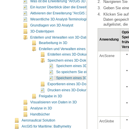
Navigieren Sie
Was ist die Erweiterung "ArcGIS 3D Analyst"?
Ein kurzer Überblick über die Erweiterung "ArcGIS 3D Analyst"
Geben Sie eine
Aktivieren der Erweiterung "ArcGIS 3D Analyst"
Klicken Sie au
Wesentliche 3D Analyst-Terminologie
aufgelistet, di
Grundlagen von 3D Analyst
3D-Datentypen
Erstellen und Verwalten von 3D-Daten
Anwendung
Bearbeitung in 3D
Ver
Erstellen und Verwalten eines 3D-Dokuments
Erstellen eines 3D-Dokuments
ArcScene
Speichern eines 3D-Dokuments
Speichern eines 3D-Dokuments
So speichern Sie ein 3D-Dokument
Speichern eines 3D-Dokuments für eine früher
Exportieren eines 3D-Dokuments
Drucken eines 3D-Dokuments
Freigabe in 3D
Visualisieren von Daten in 3D
Analyse in 3D
Handbücher
Aeronautical Solution
ArcGlobe
ArcGIS for Maritime: Bathymetry