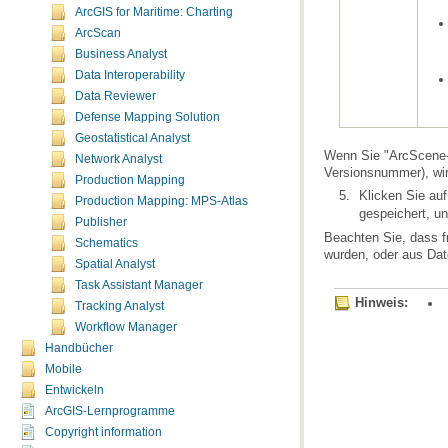
ArcGIS for Maritime: Charting
ArcScan
Business Analyst
Data Interoperability
Data Reviewer
Defense Mapping Solution
Geostatistical Analyst
Network Analyst
Versionsnummer), wir
Production Mapping
Klicken Sie au
Production Mapping: MPS-Atlas
gespeichert, u
Publisher
Schematics
wurden, oder aus Dat
Spatial Analyst
Task Assistant Manager
Hinweis:
Tracking Analyst
Workflow Manager
Handbücher
Mobile
Entwickeln
ArcGIS-Lernprogramme
Copyright information