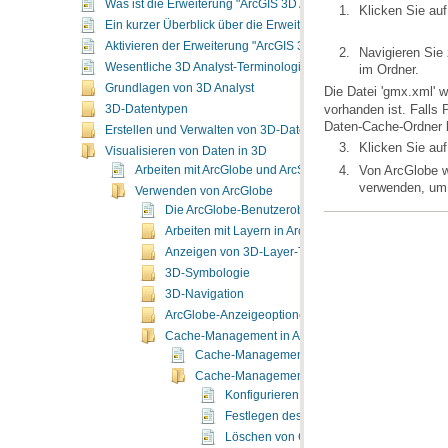
Was ist die Erweiterung "ArcGIS 3D Analyst"?
Klicken Sie auf
Ein kurzer Überblick über die Erweiterung "ArcGIS 3D Analyst"
Aktivieren der Erweiterung "ArcGIS 3D Analyst"
Navigieren Sie
Wesentliche 3D Analyst-Terminologie
im Ordner.
Grundlagen von 3D Analyst
Die Datei 'gmx.xml' 
3D-Datentypen
Daten-Cache-Ordner l
Erstellen und Verwalten von 3D-Daten
Klicken Sie au
Visualisieren von Daten in 3D
Arbeiten mit ArcGlobe und ArcScene
verwenden, um
Verwenden von ArcGlobe
Die ArcGlobe-Benutzeroberfläche
Arbeiten mit Layern in ArcGlobe
Anzeigen von 3D-Layer-Typen
3D-Symbologie
3D-Navigation
ArcGlobe-Anzeigeoptionen
Cache-Management in ArcGlobe
Cache-Management in ArcGlobe
Cache-Management-Konfigurationsoptionen fü
Konfigurieren eines Speicher-Caches a
Festlegen des Standardspeicherortes für
Löschen von Caches zum Freigeben von 