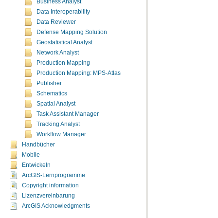
Business Analyst
Data Interoperability
Data Reviewer
Defense Mapping Solution
Geostatistical Analyst
Network Analyst
Production Mapping
Production Mapping: MPS-Atlas
Publisher
Schematics
Spatial Analyst
Task Assistant Manager
Tracking Analyst
Workflow Manager
Handbücher
Mobile
Entwickeln
ArcGIS-Lernprogramme
Copyright information
Lizenzvereinbarung
ArcGIS Acknowledgments