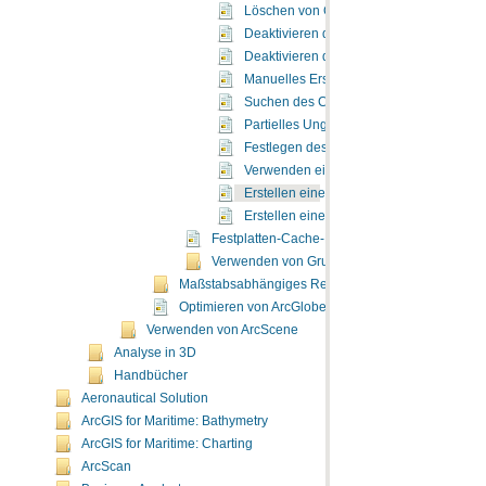
Löschen von Caches beim Beenden von
Deaktivieren des Festplatten-Caches a
Deaktivieren des Festplatten-Caches au
Manuelles Erstellen eines Festplatten-C
Suchen des Caches eines Layers auf der 
Partielles Ungültigmachen eines Festpl
Festlegen des Festplatten-Cache-Format
Verwenden eines Festplatten-Caches als
Erstellen einer Layer-Datei im Ordner d
Erstellen einer Layer-Datei im Ordner d
Festplatten-Cache-Formate in ArcGlobe
Verwenden von Gruppen-Layer-Caches
Maßstabsabhängiges Rendern in ArcGlobe
Optimieren von ArcGlobe
Verwenden von ArcScene
Analyse in 3D
Handbücher
Aeronautical Solution
ArcGIS for Maritime: Bathymetry
ArcGIS for Maritime: Charting
ArcScan