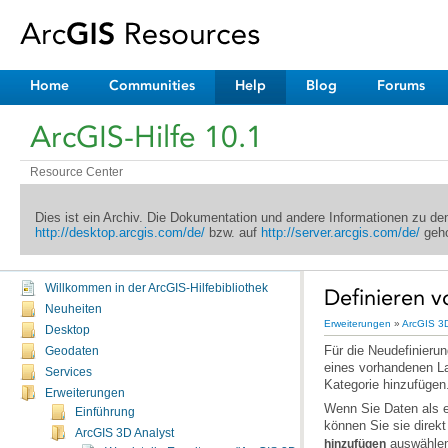
Home
Communities
Help
Blog
Forums
ArcGIS-Hilfe 10.1
Resource Center
Dies ist ein Archiv. Die Dokumentation und andere Informationen zu d
http://desktop.arcgis.com/de/
bzw. auf
http://server.arcgis.com/de/
geho
Willkommen in der ArcGIS-Hilfebibliothek
Definieren v
Neuheiten
Erweiterungen
»
ArcGIS 3D
Desktop
Geodaten
Services
Kategorie hinzufügen
Erweiterungen
Einführung
können Sie sie direk
ArcGIS 3D Analyst
auswählen
hinzufügen