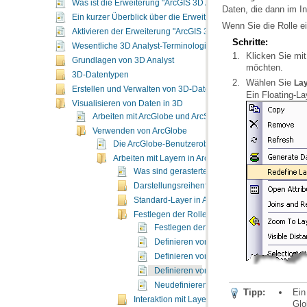
Was ist die Erweiterung "ArcGIS 3D Analyst"?
Daten, die dann im In
Ein kurzer Überblick über die Erweiterung "ArcGIS 3D Analyst"
Wenn Sie die Rolle e
Aktivieren der Erweiterung "ArcGIS 3D Analyst"
Schritte:
Wesentliche 3D Analyst-Terminologie
Grundlagen von 3D Analyst
möchten.
3D-Datentypen
Wählen Sie
Lay
Erstellen und Verwalten von 3D-Daten
Ein Floating-Lay
Visualisieren von Daten in 3D
Arbeiten mit ArcGlobe und ArcScene
Verwenden von ArcGlobe
Die ArcGlobe-Benutzeroberfläche
Arbeiten mit Layern in ArcGlobe
Was sind gerasterte 3D-Layer in ArcGlobe?
Darstellungsreihenfolge von Layern in 3D
Standard-Layer in ArcGlobe
Festlegen der Rolle eines 3D-Layers
Festlegen der Rolle eines 3D-Layers
Definieren von Daten als Höhen-Layer i
Definieren von Daten als drapierten Laye
Definieren von Layern als Floating-Layer
Neudefinieren der Kategorie eines ArcGl
Tipp:
Interaktion mit Layer-Inhalten in ArcGlobe