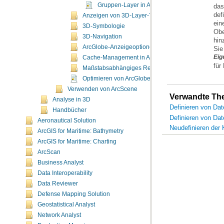
Gruppen-Layer in ArcGlobe
Anzeigen von 3D-Layer-Typen
3D-Symbologie
3D-Navigation
ArcGlobe-Anzeigeoptionen
Sie
Eig
Cache-Management in ArcGlobe
für
Maßstabsabhängiges Rendern in ArcGlobe
Optimieren von ArcGlobe
Verwenden von ArcScene
Verwandte T
Analyse in 3D
Definieren von Dat
Handbücher
Definieren von Dat
Aeronautical Solution
Neudefinieren der 
ArcGIS for Maritime: Bathymetry
ArcGIS for Maritime: Charting
ArcScan
Business Analyst
Data Interoperability
Data Reviewer
Defense Mapping Solution
Geostatistical Analyst
Network Analyst