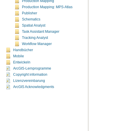
Production Mapping
Production Mapping: MPS-Atlas
Publisher
Schematics
Spatial Analyst
Task Assistant Manager
Tracking Analyst
Workflow Manager
Handbücher
Mobile
Entwickeln
ArcGIS-Lernprogramme
Copyright information
Lizenzvereinbarung
ArcGIS Acknowledgments