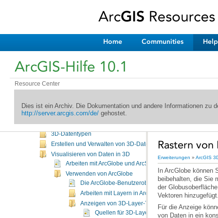
Willkommen in der ArcGIS-Hilfebibliothek
Neuheiten
Desktop
Geodaten
Home
Communities
Help
Services
Erweiterungen
ArcGIS-Hilfe 10.1
Einführung
ArcGIS 3D Analyst
Was ist die Erweiterung "ArcGIS 3D Analyst"?
Resource Center
Ein kurzer Überblick über die Erweiterung "ArcGIS 3D Analyst"
Aktivieren der Erweiterung "ArcGIS 3D Analyst"
Dies ist ein Archiv. Die Dokumentation und andere Informationen zu
http://server.arcgis.com/de/
gehostet.
Wesentliche 3D Analyst-Terminologie
Grundlagen von 3D Analyst
3D-Datentypen
Rastern von 
Erstellen und Verwalten von 3D-Daten
Visualisieren von Daten in 3D
Erweiterungen
»
ArcGIS 3D
Arbeiten mit ArcGlobe und ArcScene
In ArcGlobe können 
Verwenden von ArcGlobe
Die ArcGlobe-Benutzeroberfläche
Arbeiten mit Layern in ArcGlobe
Vektoren hinzugefügt
Anzeigen von 3D-Layer-Typen
Quellen für 3D-Layer
von Daten in ein kon