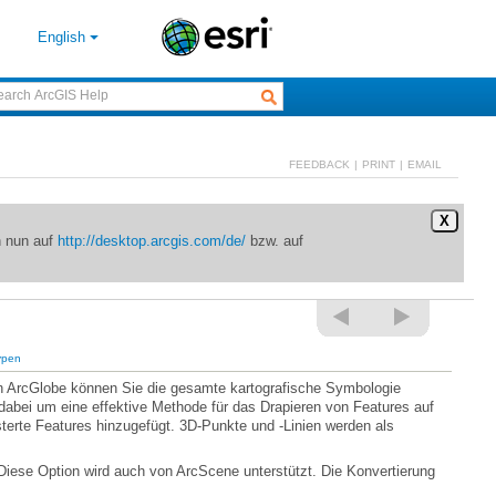
English
FEEDBACK
|
PRINT
|
EMAIL
X
n nun auf
http://desktop.arcgis.com/de/
bzw. auf
ypen