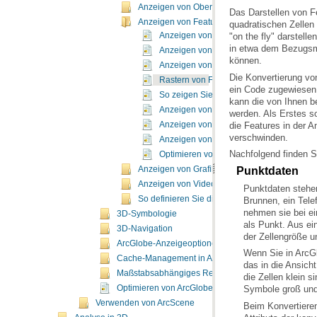
Anzeigen von Oberflächen
Anzeigen von Features
Anzeigen von Features in 3D
Anzeigen von Features in ArcGlobe
können.
Anzeigen von Feature-Beschriftungen in
Rastern von Features für 3D
So zeigen Sie Features als Raster in Ar
Anzeigen von 3D-Multipatch-Features
Anzeigen von Annotation-Features in Ar
verschwinden.
Anzeigen von Daten aus einem Globe-Se
Nachfolgend finden Si
Optimieren von 3D-Multipatch-Layern
Anzeigen von Grafiken
Punktdaten
Anzeigen von Videos
So definieren Sie die Z-Werte (Basishöhen) fü
3D-Symbologie
3D-Navigation
der Zellengröße u
ArcGlobe-Anzeigeoptionen
Cache-Management in ArcGlobe
Maßstabsabhängiges Rendern in ArcGlobe
Optimieren von ArcGlobe
Symbole groß und 
Verwenden von ArcScene