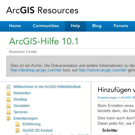
Home
Communities
Help
Blog
Forums
ArcGIS-Hilfe 10.1
Resource Center
Dies ist ein Archiv. Die Dokumentation und andere Informationen zu d
http://desktop.arcgis.com/de/
bzw. auf
http://server.arcgis.com/de/
geho
Willkommen in der ArcGIS-Hilfebibliothek
Hinzufügen 
Neuheiten
Erweiterungen
»
ArcGIS 3D
Desktop
Geodaten
besteht darin, die Da
Services
Dies kann auch durc
Erweiterungen
Daten jeder Art, wie
Einführung
Schritte:
ArcGIS 3D Analyst