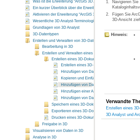
Was ist die Erweiterung "ArcGIS 3D Analyst"?
Kataloginhalts
Ein kurzer Überblick über die Erweiterung "ArcGIS 3D Analyst"
Aktivieren der Erweiterung "ArcGIS 3D Analyst"
3D-Ansicht zie
Wesentliche 3D Analyst-Terminologie
Grundlagen von 3D Analyst
3D-Datentypen
Hinweis:
Erstellen und Verwalten von 3D-Daten
Bearbeitung in 3D
Erstellen und Verwalten eines 3D-Dokuments
Erstellen eines 3D-Dokuments
Erstellen eines 3D-Dokuments
Hinzufügen von Daten zu einem Dokument
Kopieren und Einfügen von Layern
Hinzufügen von Daten aus dem Katalog
Hinzufügen einer ArcGIS Online-Grundkarte in
Hinzufügen von Daten aus ArcGIS Online
Verwandte T
Speichern eines 3D-Dokuments
Erstellen eines 3
Exportieren eines 3D-Dokuments
3D Analyst und Ar
Drucken eines 3D-Dokuments
Freigabe in 3D
Visualisieren von Daten in 3D
Analyse in 3D