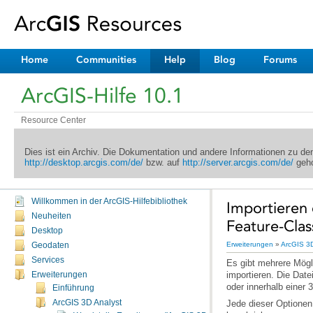
Home
Communities
Help
Blog
Forums
ArcGIS-Hilfe 10.1
Resource Center
Dies ist ein Archiv. Die Dokumentation und andere Informationen zu d
http://desktop.arcgis.com/de/
bzw. auf
http://server.arcgis.com/de/
geho
Willkommen in der ArcGIS-Hilfebibliothek
Neuheiten
Feature-Clas
Desktop
Erweiterungen
»
ArcGIS 3D
Geodaten
Services
Erweiterungen
oder innerhalb einer 3
Einführung
ArcGIS 3D Analyst