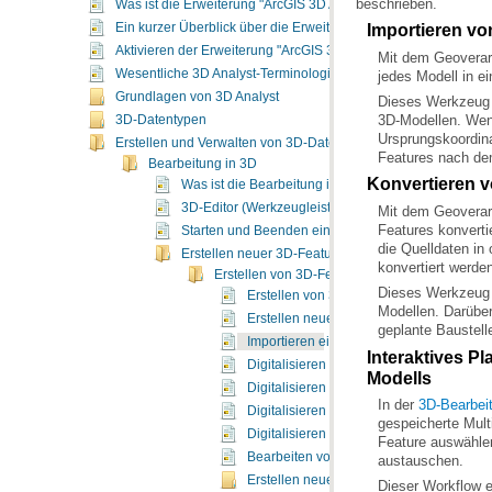
beschrieben.
Was ist die Erweiterung "ArcGIS 3D Analyst"?
Ein kurzer Überblick über die Erweiterung "ArcGIS 3D Analyst"
Importieren vo
Aktivieren der Erweiterung "ArcGIS 3D Analyst"
Mit dem Geovera
Wesentliche 3D Analyst-Terminologie
jedes Modell in ei
Grundlagen von 3D Analyst
3D-Datentypen
Erstellen und Verwalten von 3D-Daten
Features nach dem
Bearbeitung in 3D
Konvertieren v
Was ist die Bearbeitung in 3D?
3D-Editor (Werkzeugleiste)
Mit dem Geovera
Features konverti
Starten und Beenden einer 3D-Editiersitzung
Erstellen neuer 3D-Feature-Daten
konvertiert werde
Erstellen von 3D-Feature-Daten
Erstellen von 3D-Feature-Daten
Erstellen neuer 3D-Features
geplante Baustell
Importieren eines vorhandenen 3D-Modell
Digitalisieren von Features auf einer Obe
Modells
Digitalisieren von 3D-Feature-Stützpunk
In der
3D-Bearbe
Digitalisieren eines vertikalen Liniense
Digitalisieren von neuen Features in Arc
Bearbeiten von Polygonen in 3D
austauschen.
Erstellen neuer Features aus vorhanden