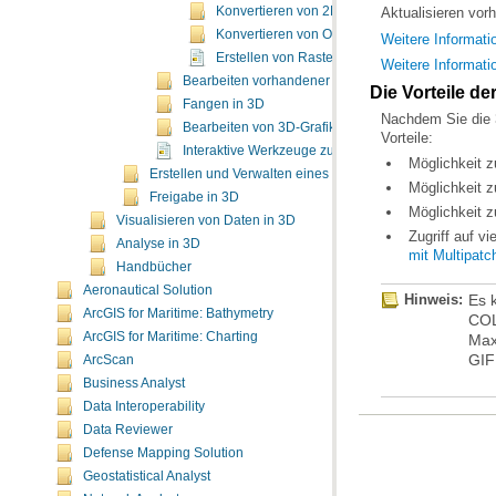
Konvertieren von 2D-Features in 3D-Features
Aktualisieren vorh
Konvertieren von Oberflächendaten in Vektord
Weitere Informat
Erstellen von Raster-Oberflächendaten aus Ve
Weitere Informati
Bearbeiten vorhandener Features in 3D
Die Vorteile d
Fangen in 3D
Bearbeiten von 3D-Grafiken
Vorteile:
Interaktive Werkzeuge zur TIN-Bearbeitung
Möglichkeit z
Erstellen und Verwalten eines 3D-Dokuments
Möglichkeit 
Freigabe in 3D
Möglichkeit 
Visualisieren von Daten in 3D
Zugriff auf v
Analyse in 3D
mit Multipatc
Handbücher
Aeronautical Solution
Hinweis:
ArcGIS for Maritime: Bathymetry
ArcGIS for Maritime: Charting
GIF
ArcScan
Business Analyst
Data Interoperability
Data Reviewer
Defense Mapping Solution
Geostatistical Analyst