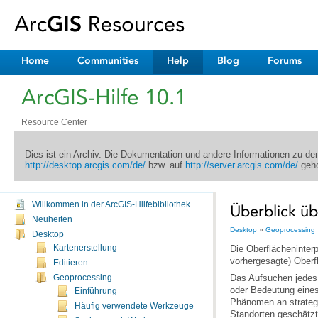
Home
Communities
Help
Blog
Forums
ArcGIS-Hilfe 10.1
Resource Center
Dies ist ein Archiv. Die Dokumentation und andere Informationen zu d
http://desktop.arcgis.com/de/
bzw. auf
http://server.arcgis.com/de/
geho
Willkommen in der ArcGIS-Hilfebibliothek
Überblick üb
Neuheiten
Desktop
»
Geoprocessing
Desktop
Kartenerstellung
vorhergesagte) Oberf
Editieren
Geoprocessing
Einführung
Häufig verwendete Werkzeuge