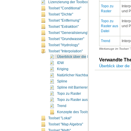
Lizenzierung der Toolbox "Spatial Analyst"
Toolset "Conditional"
Raster
und P
Toolset "Dichte"
Toolset "Entfernung"
und P
Toolset "Extraktion"
Datei
Toolset "Generalisierung"
Toolset "Grundwasser"
Trend
Inter
Toolset "Hydrology"
Werkzeuge im Toolset "I
Toolset "Interpolation"
Überblick über die Interpolationswerkzeuge
Verwandte T
IDW
Überblick über die
Kriging
Natürlicher Nachbar
Spline
Spline mit Barrieren
Topo zu Raster
Topo zu Raster aus Datei
Trend
Konzepte des Toolsets "Interpolation"
Toolset "Lokal"
Toolset "Map Algebra"
Toolset "Math"