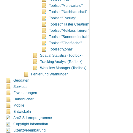
Toolset "Multivariate"
Toolset "Nachbarschaft"
Toolset "Overlay"
Toolset "Raster Creation"
Toolset "Reklassifizieren"
Toolset "Sonneneinstrahlung"
Toolset "Oberfläche"
Toolset "Zonal"
Spatial Statistics (Toolbox)
Tracking Analyst (Toolbox)
Workflow Manager (Toolbox)
Fehler und Warnungen
Geodaten
Services
Erweiterungen
Handbücher
Mobile
Entwickeln
ArcGIS-Lernprogramme
Copyright information
Lizenzvereinbarung