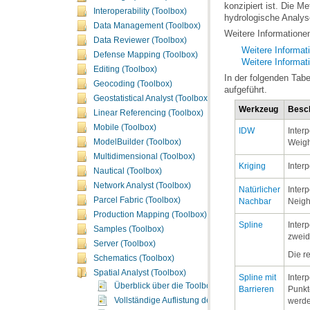
Interoperability (Toolbox)
hydrologische Analys
Data Management (Toolbox)
Weitere Informationen
Data Reviewer (Toolbox)
Weitere Informat
Defense Mapping (Toolbox)
Weitere Informat
Editing (Toolbox)
Geocoding (Toolbox)
aufgeführt.
Geostatistical Analyst (Toolbox)
Werkzeug
Besc
Linear Referencing (Toolbox)
Mobile (Toolbox)
IDW
ModelBuilder (Toolbox)
Weigh
Multidimensional (Toolbox)
Kriging
Inter
Nautical (Toolbox)
Network Analyst (Toolbox)
Parcel Fabric (Toolbox)
Nachbar
Neigh
Production Mapping (Toolbox)
Spline
Samples (Toolbox)
zweid
Server (Toolbox)
Die r
Schematics (Toolbox)
Spatial Analyst (Toolbox)
Überblick über die Toolbox "Spatial Analyst"
Barrieren
Vollständige Auflistung der Spatial Analyst-Werkzeu
werde