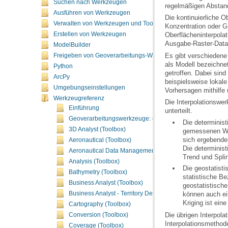
Suchen nach Werkzeugen
regelmäßigen Abstan
Ausführen von Werkzeugen
Verwalten von Werkzeugen und Toolboxes
Erstellen von Werkzeugen
Ausgabe-Raster-Datas
ModelBuilder
Freigeben von Geoverarbeitungs-Workflows
Python
ArcPy
Umgebungseinstellungen
Vorhersagen mithilfe
Werkzeugreferenz
Einführung
unterteilt.
Geoverarbeitungswerkzeuge: ergänzende Themen
3D Analyst (Toolbox)
sich ergebende
Aeronautical (Toolbox)
Die determini
Aeronautical Data Management (Toolbox)
Trend
und
Spli
Analysis (Toolbox)
Bathymetry (Toolbox)
Business Analyst (Toolbox)
Business Analyst - Territory Design (Toolbox)
können auch ei
Kriging
ist eine
Cartography (Toolbox)
Die übrigen Interpol
Conversion (Toolbox)
Coverage (Toolbox)