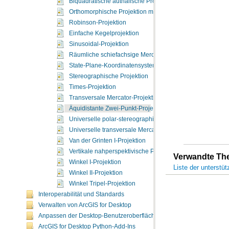
Biquadratische authalische Projektion
Orthomorphische Projektion mit korrigierter Verzerrung
Robinson-Projektion
Einfache Kegelprojektion
Sinusoidal-Projektion
Räumliche schiefachsige Mercator-Projektion
State-Plane-Koordinatensystem
Stereographische Projektion
Times-Projektion
Transversale Mercator-Projektion
Äquidistante Zwei-Punkt-Projektion
Universelle polar-stereographische Projektion
Universelle transversale Mercator-Projektion
Van der Grinten I-Projektion
Vertikale nahperspektivische Projektion
Verwandte T
Winkel I-Projektion
Liste der unterstü
Winkel II-Projektion
Winkel Tripel-Projektion
Interoperabilität und Standards
Verwalten von ArcGIS for Desktop
Anpassen der Desktop-Benutzeroberfläche
ArcGIS for Desktop Python-Add-Ins