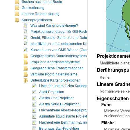
Suchen nach einer Route
Geokodierung
Lineare Referenzierung
Kartenprojektionen
Was sind Kartenprojektionen?
Projektionsgrundlagen für GIS-Fachleute
Geoid, Ellipsoid, Sphäroid und Datum
Identifizieren eines unbekannten Koordinatensystems
Konvertieren von GMS-Werten (Grad, Minuten, Sekunden) in G
Projektionsme
Geographische Koordinatensysteme
Projizierte Koordinatensysteme
Modifizierte plana
Geographische Transformationen
Berührungspu
Vertikale Koordinatensysteme
Keine.
Unterstützte Kartenprojektionen
Lineare Gradn
Liste der unterstützten Kartenprojektionen
Normalerweise ke
Aitoff-Projektion
Eigenschaften
Alaska Grid-Projektion
Form
Alaska Serie E-Projektion
Flächentreue Albers-Kegelprojektion
zueinander lie
Azimutale äquidistante Projektion
Fläche
Flächentreue Behrmann-Zylinderprojektion
Berghaus Star-Projektion