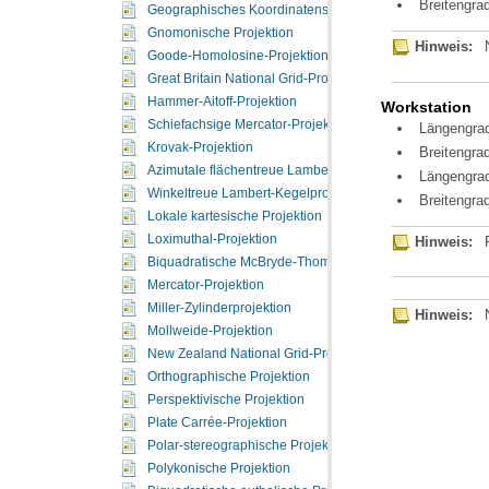
Breitengra
Geographisches Koordinatensystem
Gnomonische Projektion
Hinweis:
Goode-Homolosine-Projektion
Great Britain National Grid-Projektion
Hammer-Aitoff-Projektion
Workstation
Schiefachsige Mercator-Projektion nach Hotine
Längengra
Krovak-Projektion
Breitengra
Azimutale flächentreue Lambert-Projektion
Längengra
Winkeltreue Lambert-Kegelprojektion
Breitengra
Lokale kartesische Projektion
Loximuthal-Projektion
Hinweis:
Biquadratische McBryde-Thomas-Projektion mit Pollinie 
Mercator-Projektion
Miller-Zylinderprojektion
Hinweis:
Mollweide-Projektion
New Zealand National Grid-Projektion
Orthographische Projektion
Perspektivische Projektion
Plate Carrée-Projektion
Polar-stereographische Projektion
Polykonische Projektion