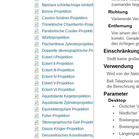
zueinander lie
Bipolare schiefachsige winkeltreue Kegelprojektion
Richtung
Bonne-Projektion
Cassini-Soldner-Projektion
Variierende Ver
Trimetrische Chamberlin-Projektion
Entfernung
Parabolische Craster-Projektion
Würfelprojektion
den richtigen g
Flächentreue Zylinderprojektion
Einschränkun
Doppelte stereographische Projektion
Eckert I-Projektion
Stellt keine große
Eckert II-Projektion
Verwendung
Eckert III-Projektion
Wird von der Nati
Eckert IV-Projektion
Eckert V-Projektion
die Berechnung d
Eckert VI-Projektion
Parameter
Äquidistante Kegelprojektion
Desktop
Äquidistante Zylinderprojektion
Östlicher 
Equirektangulare Projektion
Nördlicher
Fuller-Projektion
Breitengra
Stereographische Gall-Projektion
Breitengra
Gauss-Krüger-Projektion
Längengrad
Geozentrisches Koordinatensystem