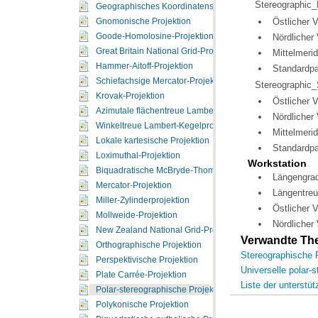
Stereographic_
Geographisches Koordinatensystem
Östlicher 
Gnomonische Projektion
Nördlicher
Goode-Homolosine-Projektion
Great Britain National Grid-Projektion
Mittelmerid
Hammer-Aitoff-Projektion
Standardpa
Schiefachsige Mercator-Projektion nach Hotine
Stereographic
Krovak-Projektion
Östlicher 
Azimutale flächentreue Lambert-Projektion
Nördlicher
Winkeltreue Lambert-Kegelprojektion
Mittelmerid
Lokale kartesische Projektion
Standardpa
Loximuthal-Projektion
Workstation
Biquadratische McBryde-Thomas-Projektion mit Pollinie 
Längengrad
Mercator-Projektion
Längentreu
Miller-Zylinderprojektion
Östlicher V
Mollweide-Projektion
Nördlicher 
New Zealand National Grid-Projektion
Verwandte T
Orthographische Projektion
Stereographische P
Perspektivische Projektion
Universelle polar-
Plate Carrée-Projektion
Liste der unterstü
Polar-stereographische Projektion
Polykonische Projektion