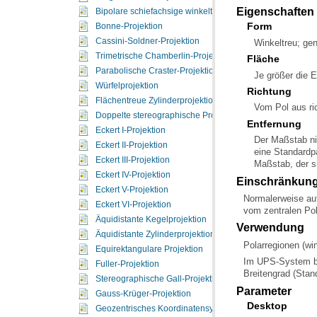
Eigenschaften
Bipolare schiefachsige winkeltreue Kegelprojektion
Form
Bonne-Projektion
Cassini-Soldner-Projektion
Winkeltreu; ge
Trimetrische Chamberlin-Projektion
Fläche
Parabolische Craster-Projektion
Je größer die 
Würfelprojektion
Richtung
Flächentreue Zylinderprojektion
Vom Pol aus ric
Doppelte stereographische Projektion
Entfernung
Eckert I-Projektion
Eckert II-Projektion
Eckert III-Projektion
Maßstab, der si
Eckert IV-Projektion
Einschränkun
Eckert V-Projektion
Eckert VI-Projektion
vom zentralen Pol
Äquidistante Kegelprojektion
Verwendung
Äquidistante Zylinderprojektion
Polarregionen (win
Equirektangulare Projektion
Fuller-Projektion
Breitengrad (Stand
Stereographische Gall-Projektion
Parameter
Gauss-Krüger-Projektion
Desktop
Geozentrisches Koordinatensystem