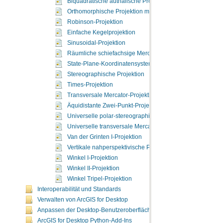
Biquadratische authalische Projektion
Orthomorphische Projektion mit korrigierter Verzerrung
Robinson-Projektion
Einfache Kegelprojektion
Sinusoidal-Projektion
Räumliche schiefachsige Mercator-Projektion
State-Plane-Koordinatensystem
Stereographische Projektion
Times-Projektion
Transversale Mercator-Projektion
Äquidistante Zwei-Punkt-Projektion
Universelle polar-stereographische Projektion
Universelle transversale Mercator-Projektion
Van der Grinten I-Projektion
Vertikale nahperspektivische Projektion
Winkel I-Projektion
Winkel II-Projektion
Winkel Tripel-Projektion
Interoperabilität und Standards
Verwalten von ArcGIS for Desktop
Anpassen der Desktop-Benutzeroberfläche
ArcGIS for Desktop Python-Add-Ins