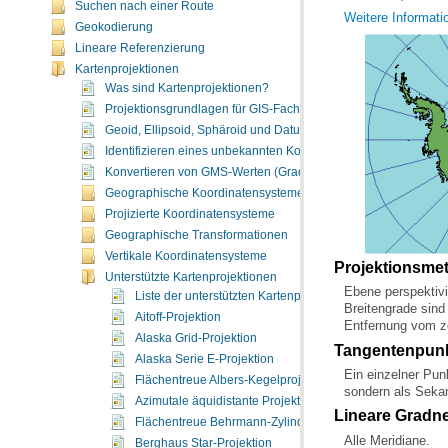
Suchen nach einer Route
Weitere Informati
Geokodierung
Lineare Referenzierung
Kartenprojektionen
Was sind Kartenprojektionen?
Projektionsgrundlagen für GIS-Fachleute
Geoid, Ellipsoid, Sphäroid und Datum
Identifizieren eines unbekannten Koordinatensystems
Konvertieren von GMS-Werten (Grad, Minuten, Sekunden) in G
Geographische Koordinatensysteme
Projizierte Koordinatensysteme
Geographische Transformationen
Vertikale Koordinatensysteme
Projektionsme
Unterstützte Kartenprojektionen
Liste der unterstützten Kartenprojektionen
Aitoff-Projektion
Entfernung vom ze
Alaska Grid-Projektion
Tangentenpun
Alaska Serie E-Projektion
Flächentreue Albers-Kegelprojektion
sondern als Sekan
Azimutale äquidistante Projektion
Lineare Gradn
Flächentreue Behrmann-Zylinderprojektion
Alle Meridiane.
Berghaus Star-Projektion