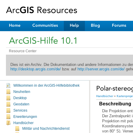
Home
Communities
Help
Blog
Forums
ArcGIS-Hilfe 10.1
Resource Center
Dies ist ein Archiv. Die Dokumentation und andere Informationen zu d
http://desktop.arcgis.com/de/
bzw. auf
http://server.arcgis.com/de/
geho
Willkommen in der ArcGIS-Hilfebibliothek
Polar-stereo
Neuheiten
Handbücher
»
Kartenproje
Desktop
Beschreibung
Geodaten
Services
Erweiterungen
Handbücher
Militär und Nachrichtendienst
von 80° S). Verw