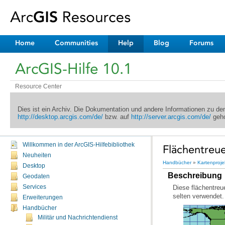
Home
Communities
Help
Blog
Forums
ArcGIS-Hilfe 10.1
Resource Center
Dies ist ein Archiv. Die Dokumentation und andere Informationen zu d
http://desktop.arcgis.com/de/
bzw. auf
http://server.arcgis.com/de/
geho
Willkommen in der ArcGIS-Hilfebibliothek
Flächentreue
Neuheiten
Handbücher
»
Kartenproje
Desktop
Beschreibung
Geodaten
Services
selten verwendet.
Erweiterungen
Handbücher
Militär und Nachrichtendienst