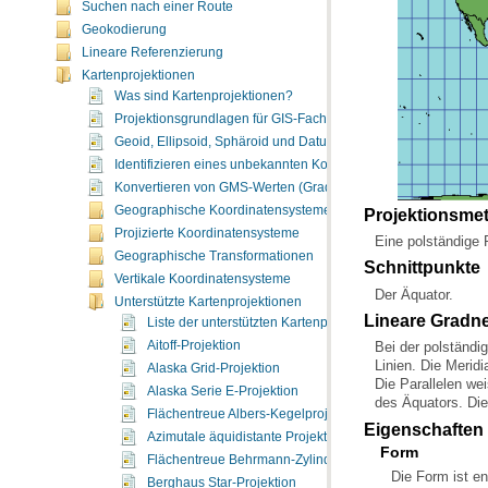
Suchen nach einer Route
Geokodierung
Lineare Referenzierung
Kartenprojektionen
Was sind Kartenprojektionen?
Projektionsgrundlagen für GIS-Fachleute
Geoid, Ellipsoid, Sphäroid und Datum
Identifizieren eines unbekannten Koordinatensystems
Konvertieren von GMS-Werten (Grad, Minuten, Sekunden) in G
Geographische Koordinatensysteme
Projektionsme
Projizierte Koordinatensysteme
Eine polständige P
Geographische Transformationen
Schnittpunkte
Vertikale Koordinatensysteme
Der Äquator.
Unterstützte Kartenprojektionen
Lineare Gradn
Liste der unterstützten Kartenprojektionen
Aitoff-Projektion
Alaska Grid-Projektion
Alaska Serie E-Projektion
des Äquators. Die
Flächentreue Albers-Kegelprojektion
Eigenschaften
Azimutale äquidistante Projektion
Form
Flächentreue Behrmann-Zylinderprojektion
Berghaus Star-Projektion