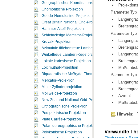
Geographisches Koordinatensystem
Projektions
Gnomonische Projektion
Parameter Typ
Goode-Homolosine-Projektion
Längengrad
Great Britain National Grid-Projektion
Breitengrad
Hammer-Aitoff-Projektion
Parameter Typ
Schiefachsige Mercator-Projektion nach Hotine
Längengrad
Krovak-Projektion
Breitengra
Azimutale flächentreue Lambert-Projektion
Längengrad
Winkeltreue Lambert-Kegelprojektion
Breitengra
Lokale kartesische Projektion
Maßstabsfa
Loximuthal-Projektion
Biquadratische McBryde-Thomas-Projektion mit Pollinie 
Parameter Typ
Mercator-Projektion
Längengrad
Miller-Zylinderprojektion
Breitengra
Mollweide-Projektion
Azimut
New Zealand National Grid-Projektion
Maßstabsf
Orthographische Projektion
Perspektivische Projektion
Hinweis:
Plate Carrée-Projektion
Polar-stereographische Projektion
Verwandte T
Polykonische Projektion