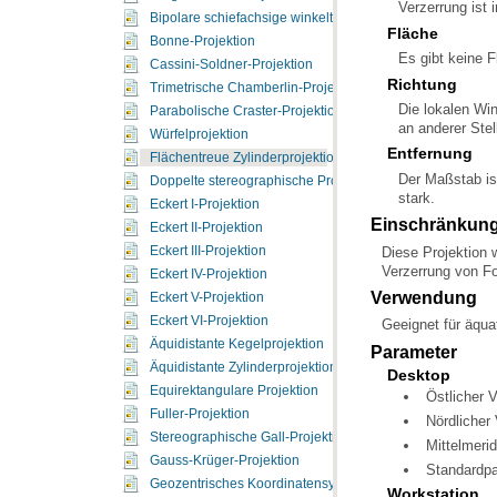
Verzerrung ist 
Bipolare schiefachsige winkeltreue Kegelprojektion
Fläche
Bonne-Projektion
Es gibt keine 
Cassini-Soldner-Projektion
Richtung
Trimetrische Chamberlin-Projektion
Parabolische Craster-Projektion
an anderer Stell
Würfelprojektion
Entfernung
Flächentreue Zylinderprojektion
Doppelte stereographische Projektion
stark.
Eckert I-Projektion
Einschränkun
Eckert II-Projektion
Eckert III-Projektion
Verzerrung von Fo
Eckert IV-Projektion
Verwendung
Eckert V-Projektion
Eckert VI-Projektion
Geeignet für äqua
Äquidistante Kegelprojektion
Parameter
Äquidistante Zylinderprojektion
Desktop
Equirektangulare Projektion
Östlicher 
Fuller-Projektion
Nördlicher
Stereographische Gall-Projektion
Mittelmerid
Gauss-Krüger-Projektion
Standardpa
Geozentrisches Koordinatensystem
Workstation