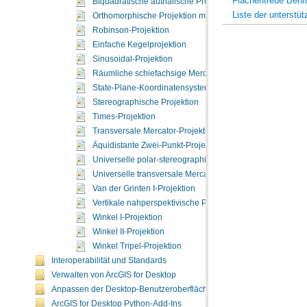
Flächentreue Behr
Biquadratische authalische Projektion
Liste der unterstü
Orthomorphische Projektion mit korrigierter Verzerrung
Robinson-Projektion
Einfache Kegelprojektion
Sinusoidal-Projektion
Räumliche schiefachsige Mercator-Projektion
State-Plane-Koordinatensystem
Stereographische Projektion
Times-Projektion
Transversale Mercator-Projektion
Äquidistante Zwei-Punkt-Projektion
Universelle polar-stereographische Projektion
Universelle transversale Mercator-Projektion
Van der Grinten I-Projektion
Vertikale nahperspektivische Projektion
Winkel I-Projektion
Winkel II-Projektion
Winkel Tripel-Projektion
Interoperabilität und Standards
Verwalten von ArcGIS for Desktop
Anpassen der Desktop-Benutzeroberfläche
ArcGIS for Desktop Python-Add-Ins