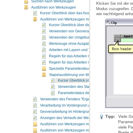
Suchen nach Werkzeugen
Klicken Sie mit der 
Ausführen von Werkzeugen
Kurzer Überblick über das Ausführen von Werkzeugen
wie nachfolgend an
Ausführen von Werkzeugen mithilfe des Werkzeugdialogf
Kurzer Überblick über die Verwendung eines Werkz
Verwenden von Geoverarbeitungsoptionen zum Ste
Verwenden der Umgebungseinstellungen "Aktueller
Werkzeuge ohne Ausgabe
Arbeiten mit Layern und Tabellensichten
Regeln für das Arbeiten mit Werkzeugen in einer Edi
Regeln für das Arbeiten mit Schemasperren
Spezielle Parametersteuerelemente
Stapelausführung von Werkzeugen
Kurzer Überblick über die Stapelverarbeitung
Verwenden des Stapel-Raster-Steuerelements
Parameterstatus des Stapel-Rasters: Farben
Verwenden des Fensters "Ergebnisse"
Verarbeitung im Vordergrund und Hintergrund
Geoverarbeitung im Hintergrund (64-Bit)
Tipp:
Anzeigen des Verlaufs der Werkzeugausführung
Ausführen von Werkzeugen mit ModelBuilder
Ausführen von Werkzeugen mithilfe des Python-Fensters