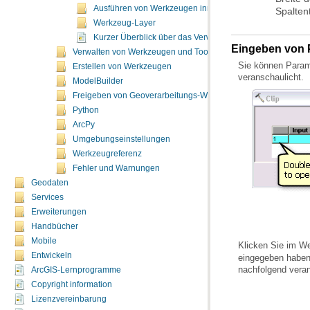
Ausführen von Werkzeugen innerhalb von Python-Skript
Spalten
Werkzeug-Layer
Kurzer Überblick über das Verwenden von Services in Arc
Eingeben von 
Verwalten von Werkzeugen und Toolboxes
Erstellen von Werkzeugen
veranschaulicht.
ModelBuilder
Freigeben von Geoverarbeitungs-Workflows
Python
ArcPy
Umgebungseinstellungen
Werkzeugreferenz
Fehler und Warnungen
Geodaten
Services
Erweiterungen
Handbücher
Mobile
Klicken Sie im W
Entwickeln
nachfolgend veran
ArcGIS-Lernprogramme
Copyright information
Lizenzvereinbarung