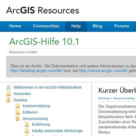
Home
Communities
Help
Blog
Forums
ArcGIS-Hilfe 10.1
Resource Center
Dies ist ein Archiv. Die Dokumentation und andere Informationen zu d
http://desktop.arcgis.com/de/
bzw. auf
http://server.arcgis.com/de/
geho
Willkommen in der ArcGIS-Hilfebibliothek
Kurzer Überb
Neuheiten
Desktop
»
Geoprocessing
Desktop
Kartenerstellung
Editieren
Geoprocessing
Einführung
Häufig verwendete Werkzeuge
Modus.