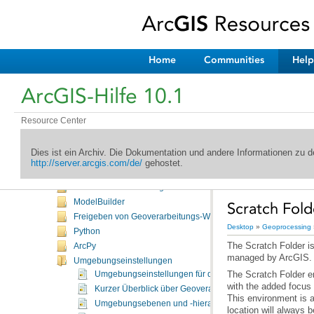
Willkommen in der ArcGIS-Hilfebibliothek
Neuheiten
Desktop
Home
Communities
Help
Kartenerstellung
Editieren
ArcGIS-Hilfe 10.1
Geoprocessing
Einführung
Resource Center
Häufig verwendete Werkzeuge
Suchen nach Werkzeugen
Dies ist ein Archiv. Die Dokumentation und andere Informationen zu
Ausführen von Werkzeugen
http://server.arcgis.com/de/
gehostet.
Verwalten von Werkzeugen und Toolboxes
Erstellen von Werkzeugen
ModelBuilder
Scratch Fold
Freigeben von Geoverarbeitungs-Workflows
Desktop
»
Geoprocessing
Python
ArcPy
managed by ArcGIS.
Umgebungseinstellungen
The Scratch Folder 
Umgebungseinstellungen für die Geoverarbeitung
with the added focus 
Kurzer Überblick über Geoverarbeitungsumgebungen
Umgebungsebenen und -hierarchien
location will always b