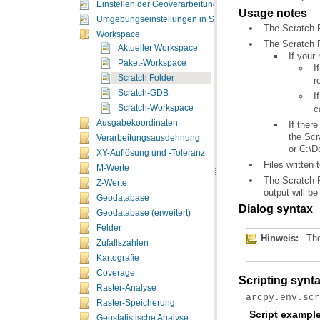
Einstellen der Geoverarbeitungsumgebungen
Usage notes
Umgebungseinstellungen in Skripten
The Scratch F
Workspace
The Scratch F
Aktueller Workspace
If your
Paket-Workspace
Scratch Folder
r
Scratch-GDB
I
Scratch-Workspace
c
Ausgabekoordinaten
Verarbeitungsausdehnung
or C:\
XY-Auflösung und -Toleranz
Files written
M-Werte
Z-Werte
output will be
Geodatabase
Dialog syntax
Geodatabase (erweitert)
Felder
Hinweis:
The
Zufallszahlen
Kartografie
Coverage
Scripting synt
Raster-Analyse
arcpy.env.sc
Raster-Speicherung
Script exampl
Geostatistische Analyse