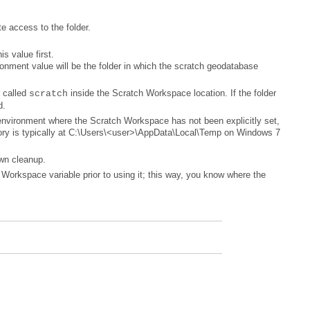
e access to the folder.
s value first.
r called
scratch
d.
own cleanup.