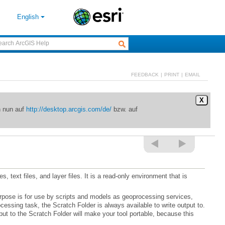
English
FEEDBACK
|
PRINT
|
EMAIL
X
n nun auf
http://desktop.arcgis.com/de/
bzw. auf