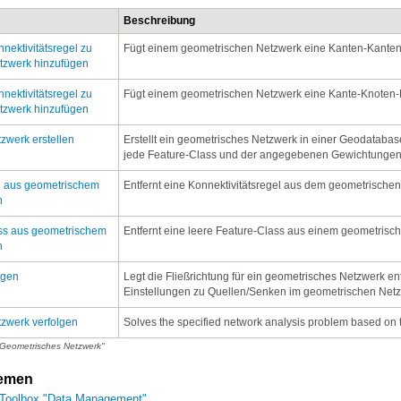
Beschreibung
Fügt einem geometrischen Netzwerk eine Kanten-Kanten-
tzwerk hinzufügen
Fügt einem geometrischen Netzwerk eine Kante-Knoten-K
tzwerk"
tzwerk hinzufügen
rischem Netzwerk hinzufügen
ischem Netzwerk hinzufügen
zwerk erstellen
jede Feature-Class und der angegebenen Gewichtungen
erk entfernen
Entfernt eine Konnektivitätsregel aus dem geometrische
werk entfernen
n
Entfernt eine leere Feature-Class aus einem geometrisc
n
egen
Einstellungen zu Quellen/Senken im geometrischen Netzw
zwerk verfolgen
Solves the specified network analysis problem based on th
"Geometrisches Netzwerk"
hemen
e Toolbox "Data Management"