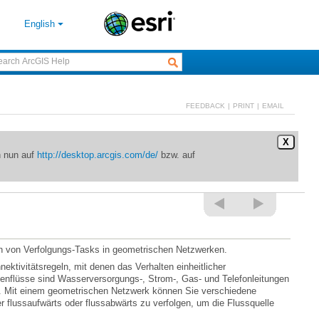
English
FEEDBACK
|
PRINT
|
EMAIL
X
n nun auf
http://desktop.arcgis.com/de/
bzw. auf
n von Verfolgungs-Tasks in geometrischen Netzwerken.