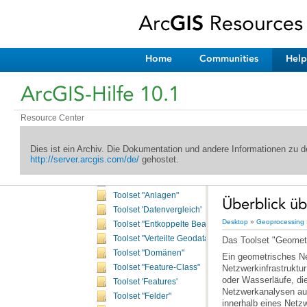
Aeronautical (Toolbox)
Aeronautical Data Management (Toolbox)
Analysis (Toolbox)
Bathymetry (Toolbox)
Home
Communities
Help
Business Analyst (Toolbox)
Business Analyst - Territory Design (Toolbox)
ArcGIS-Hilfe 10.1
Cartography (Toolbox)
Conversion (Toolbox)
Resource Center
Coverage (Toolbox)
Interoperability (Toolbox)
Dies ist ein Archiv. Die Dokumentation und andere Informationen zu
Data Management (Toolbox)
http://server.arcgis.com/de/
gehostet.
Überblick über die Toolbox "Data Management"
Lizenzierung der Toolbox "Data Management"
Toolset "Anlagen"
Überblick ü
Toolset 'Datenvergleich'
Desktop
»
Geoprocessing
Toolset "Entkoppelte Bearbeitung"
Toolset "Verteilte Geodatabase"
Das Toolset "Geometr
Toolset "Domänen"
Toolset "Feature-Class"
Toolset 'Features'
Toolset "Felder"
innerhalb eines Netz