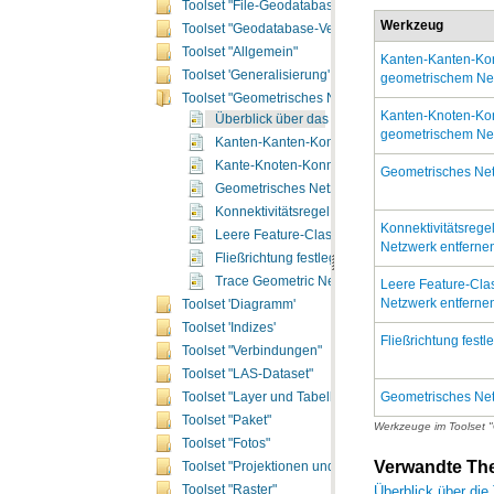
Toolset "File-Geodatabase"
Werkzeug
Toolset "Geodatabase-Verwaltung"
Toolset "Allgemein"
Toolset 'Generalisierung'
geometrischem Ne
Toolset "Geometrisches Netzwerk"
Überblick über das Toolset "Geometrisches Ne
geometrischem Ne
Kanten-Kanten-Konnektivitätsregel zu geomet
Kante-Knoten-Konnektivitätsregel zu geometr
Geometrisches Net
Geometrisches Netzwerk erstellen
Konnektivitätsregel aus geometrischem Netzw
Leere Feature-Class aus geometrischem Netz
Netzwerk entferne
Fließrichtung festlegen
Trace Geometric Network
Netzwerk entferne
Toolset 'Diagramm'
Toolset 'Indizes'
Fließrichtung festl
Toolset "Verbindungen"
Toolset "LAS-Dataset"
Geometrisches Net
Toolset "Layer und Tabellensichten"
Toolset "Paket"
Werkzeuge im Toolset 
Toolset "Fotos"
Verwandte T
Toolset "Projektionen und Transformationen"
Überblick über di
Toolset "Raster"