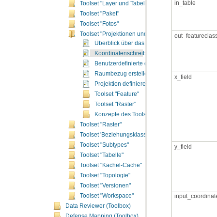
in_table
Toolset "Layer und Tabellensichten"
Toolset "Paket"
Toolset "Fotos"
Toolset "Projektionen und Transformationen"
out_featureclas
Überblick über das Toolset "Projektionen und 
Koordinatenschreibweise konvertieren
Benutzerdefinierte geographische Transformati
Raumbezug erstellen
x_field
Projektion definieren
Toolset "Feature"
Toolset "Raster"
Konzepte des Toolsets "Projektionen und Tran
Toolset "Raster"
Toolset 'Beziehungsklassen'
Toolset "Subtypes"
y_field
Toolset "Tabelle"
Toolset "Kachel-Cache"
Toolset "Topologie"
Toolset "Versionen"
Toolset "Workspace"
input_coordinat
Data Reviewer (Toolbox)
Defense Mapping (Toolbox)