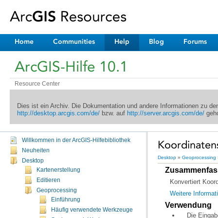
Home
Communities
Help
Blog
Forums
ArcGIS-Hilfe 10.1
Resource Center
Dies ist ein Archiv. Die Dokumentation und andere Informationen zu d
http://desktop.arcgis.com/de/
bzw. auf
http://server.arcgis.com/de/
geho
Willkommen in der ArcGIS-Hilfebibliothek
Koordinaten
Neuheiten
Desktop
»
Geoprocessing
Desktop
Zusammenfas
Kartenerstellung
Editieren
Konvertiert Koord
Geoprocessing
Weitere Informat
Einführung
Verwendung
Häufig verwendete Werkzeuge