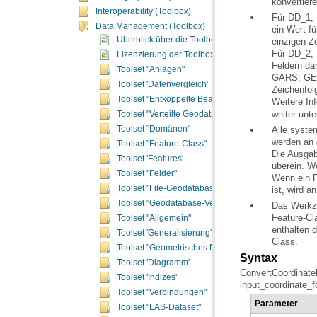
konvertiere
Interoperability (Toolbox)
Data Management (Toolbox)
Überblick über die Toolbox "Data Management"
einzigen Z
Lizenzierung der Toolbox "Data Management"
Feldern dar
Toolset "Anlagen"
Toolset 'Datenvergleich'
Zeichenfol
Toolset "Entkoppelte Bearbeitung"
Weitere In
weiter unte
Toolset "Verteilte Geodatabase"
Toolset "Domänen"
werden an 
Toolset "Feature-Class"
Toolset 'Features'
überein. W
Toolset "Felder"
Toolset "File-Geodatabase"
ist, wird 
Toolset "Geodatabase-Verwaltung"
Das Werk
Toolset "Allgemein"
Toolset 'Generalisierung'
Class.
Toolset "Geometrisches Netzwerk"
Syntax
Toolset 'Diagramm'
Toolset 'Indizes'
input_coordinate_fo
Toolset "Verbindungen"
Parameter
Toolset "LAS-Dataset"