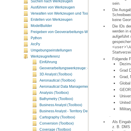
Suchen nach Werkzeugen
sein.
Ausführen von Werkzeugen
Verwalten von Werkzeugen und Toolboxes
keine Geom
Erstellen von Werkzeugen
ModelBuilder
werden in 
Freigeben von Geoverarbeitungs-Workflows
aufgeführt 
Python
gespeicher
ArcPy
<user>\A
Umgebungseinstellungen
Startverze
Werkzeugreferenz
Folgende F
Einführung
Dezima
Geoverarbeitungswerkzeuge: ergänzende Themen
Grad D
3D Analyst (Toolbox)
Grad,
Aeronautical (Toolbox)
Globa
Aeronautical Data Management (Toolbox)
GEORE
Analysis (Toolbox)
Univer
Bathymetry (Toolbox)
United
Business Analyst (Toolbox)
Milita
Business Analyst - Territory Design (Toolbox)
.
Cartography (Toolbox)
Conversion (Toolbox)
Coverage (Toolbox)