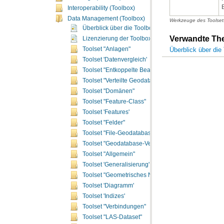
Interoperability (Toolbox)
Data Management (Toolbox)
Werkzeuge des Toolsets
Überblick über die Toolbox "Data Management"
Verwandte T
Lizenzierung der Toolbox "Data Management"
Überblick über di
Toolset "Anlagen"
Toolset 'Datenvergleich'
Toolset "Entkoppelte Bearbeitung"
Toolset "Verteilte Geodatabase"
Toolset "Domänen"
Toolset "Feature-Class"
Toolset 'Features'
Toolset "Felder"
Toolset "File-Geodatabase"
Toolset "Geodatabase-Verwaltung"
Toolset "Allgemein"
Toolset 'Generalisierung'
Toolset "Geometrisches Netzwerk"
Toolset 'Diagramm'
Toolset 'Indizes'
Toolset "Verbindungen"
Toolset "LAS-Dataset"