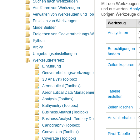
Suchen nach Werkzeugen
Ausführen von Werkzeugen
und auswerten.
Analy
übrigen Werkzeuge d
Verwalten von Werkzeugen und Toolboxes
Erstellen von Werkzeugen
Werkzeug
ModelBuilder
Analysieren
Freigeben von Geoverarbeitungs-Workflows
Python
ArcPy
Umgebungseinstellungen
ändern
Werkzeugreferenz
Zeilen kopieren
Einführung
Geoverarbeitungswerkzeuge: ergänzende Themen
3D Analyst (Toolbox)
Aeronautical (Toolbox)
Aeronautical Data Management (Toolbox)
erstellen
Analysis (Toolbox)
Bathymetry (Toolbox)
Zeilen löschen
Business Analyst (Toolbox)
Anzahl erhalten
Business Analyst - Territory Design (Toolbox)
Cartography (Toolbox)
Conversion (Toolbox)
Pivot-Tabelle
Coverage (Toolbox)