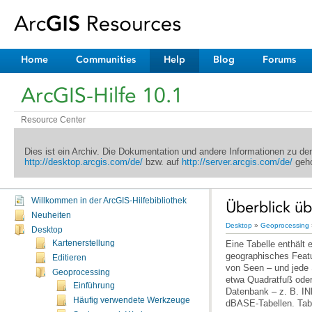
Home
Communities
Help
Blog
Forums
ArcGIS-Hilfe 10.1
Resource Center
Dies ist ein Archiv. Die Dokumentation und andere Informationen zu d
http://desktop.arcgis.com/de/
bzw. auf
http://server.arcgis.com/de/
geho
Willkommen in der ArcGIS-Hilfebibliothek
Überblick üb
Neuheiten
Desktop
»
Geoprocessing
Desktop
Kartenerstellung
Eine
Tabelle
Editieren
Geoprocessing
Einführung
Häufig verwendete Werkzeuge
dBASE-Tabellen. Tabe