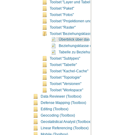
Toolset "Layer und Tabellensichten"
Toolset "Paket"
Toolset "Fotos"
Toolset "Projektionen und Transformationen"
Toolset "Raster"
Toolset 'Beziehungsklassen'
Überblick über das Toolset "Beziehungsklasse
Beziehungsklasse erstellen
Tabelle zu Beziehungsklasse
Toolset "Subtypes"
Toolset "Tabelle"
Toolset "Kachel-Cache"
Toolset "Topologie"
Toolset "Versionen"
Toolset "Workspace"
Data Reviewer (Toolbox)
Defense Mapping (Toolbox)
Editing (Toolbox)
Geocoding (Toolbox)
Geostatistical Analyst (Toolbox)
Linear Referencing (Toolbox)
Mobile (Toolbox)