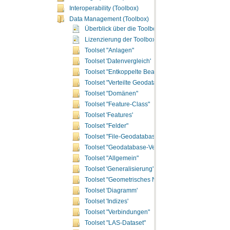
Interoperability (Toolbox)
Data Management (Toolbox)
Überblick über die Toolbox "Data Management"
Lizenzierung der Toolbox "Data Management"
Toolset "Anlagen"
Toolset 'Datenvergleich'
Toolset "Entkoppelte Bearbeitung"
Toolset "Verteilte Geodatabase"
Toolset "Domänen"
Toolset "Feature-Class"
Toolset 'Features'
Toolset "Felder"
Toolset "File-Geodatabase"
Toolset "Geodatabase-Verwaltung"
Toolset "Allgemein"
Toolset 'Generalisierung'
Toolset "Geometrisches Netzwerk"
Toolset 'Diagramm'
Toolset 'Indizes'
Toolset "Verbindungen"
Toolset "LAS-Dataset"