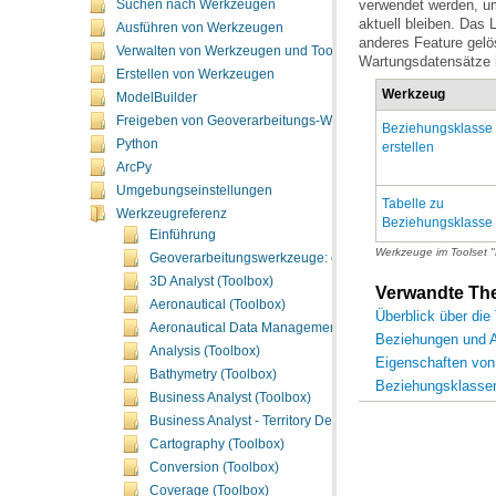
Suchen nach Werkzeugen
Ausführen von Werkzeugen
Verwalten von Werkzeugen und Toolboxes
Wartungsdatensätze i
Erstellen von Werkzeugen
Werkzeug
ModelBuilder
Freigeben von Geoverarbeitungs-Workflows
Python
erstellen
ArcPy
Umgebungseinstellungen
Werkzeugreferenz
Beziehungsklasse
Einführung
Werkzeuge im Toolset 
Geoverarbeitungswerkzeuge: ergänzende Themen
3D Analyst (Toolbox)
Verwandte T
Aeronautical (Toolbox)
Überblick über di
Aeronautical Data Management (Toolbox)
Beziehungen und 
Analysis (Toolbox)
Eigenschaften vo
Bathymetry (Toolbox)
Beziehungsklassen
Business Analyst (Toolbox)
Business Analyst - Territory Design (Toolbox)
Cartography (Toolbox)
Conversion (Toolbox)
Coverage (Toolbox)