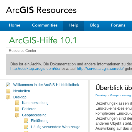
Home
Communities
Help
Blog
Forums
ArcGIS-Hilfe 10.1
Resource Center
Dies ist ein Archiv. Die Dokumentation und andere Informationen zu d
http://desktop.arcgis.com/de/
bzw. auf
http://server.arcgis.com/de/
geho
Willkommen in der ArcGIS-Hilfebibliothek
Überblick üb
Neuheiten
Desktop
»
Geoprocessing
Desktop
Kartenerstellung
Beziehungsklassen d
Editieren
Geoprocessing
Einführung
Häufig verwendete Werkzeuge