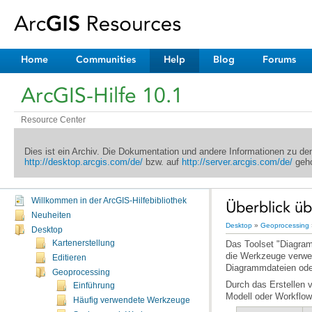
Home
Communities
Help
Blog
Forums
ArcGIS-Hilfe 10.1
Resource Center
Dies ist ein Archiv. Die Dokumentation und andere Informationen zu d
http://desktop.arcgis.com/de/
bzw. auf
http://server.arcgis.com/de/
geho
Willkommen in der ArcGIS-Hilfebibliothek
Überblick ü
Neuheiten
Desktop
»
Geoprocessing
Desktop
Kartenerstellung
Editieren
Diagrammdateien oder
Geoprocessing
Einführung
Modell oder Workflow
Häufig verwendete Werkzeuge