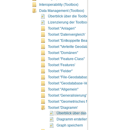
Interoperability (Toolbox)
Data Management (Toolbox)
Überblick über die Toolbox "Data Management"
Lizenzierung der Toolbox "Data Management"
Toolset "Anlagen"
Toolset 'Datenvergleich'
Toolset "Entkoppelte Bearbeitung"
Toolset "Verteilte Geodatabase"
Toolset "Domänen"
Toolset "Feature-Class"
Toolset 'Features'
Toolset "Felder"
Toolset "File-Geodatabase"
Toolset "Geodatabase-Verwaltung"
Toolset "Allgemein"
Toolset 'Generalisierung'
Toolset "Geometrisches Netzwerk"
Toolset 'Diagramm'
Überblick über das Toolset "Diagramm"
Diagramm erstellen
Graph speichern