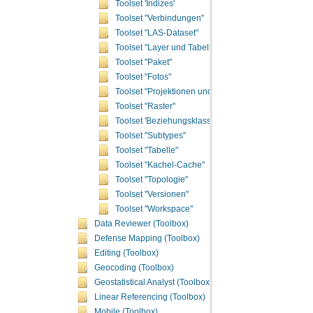
Toolset 'Indizes'
Toolset "Verbindungen"
Toolset "LAS-Dataset"
Toolset "Layer und Tabellensichten"
Toolset "Paket"
Toolset "Fotos"
Toolset "Projektionen und Transformationen"
Toolset "Raster"
Toolset 'Beziehungsklassen'
Toolset "Subtypes"
Toolset "Tabelle"
Toolset "Kachel-Cache"
Toolset "Topologie"
Toolset "Versionen"
Toolset "Workspace"
Data Reviewer (Toolbox)
Defense Mapping (Toolbox)
Editing (Toolbox)
Geocoding (Toolbox)
Geostatistical Analyst (Toolbox)
Linear Referencing (Toolbox)
Mobile (Toolbox)