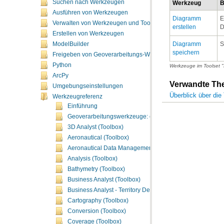
Suchen nach Werkzeugen
Werkzeug
B
Ausführen von Werkzeugen
Verwalten von Werkzeugen und Toolboxes
erstellen
D
Erstellen von Werkzeugen
S
ModelBuilder
speichern
Freigeben von Geoverarbeitungs-Workflows
Python
Werkzeuge im Toolset 
ArcPy
Verwandte T
Umgebungseinstellungen
Überblick über di
Werkzeugreferenz
Einführung
Geoverarbeitungswerkzeuge: ergänzende Themen
3D Analyst (Toolbox)
Aeronautical (Toolbox)
Aeronautical Data Management (Toolbox)
Analysis (Toolbox)
Bathymetry (Toolbox)
Business Analyst (Toolbox)
Business Analyst - Territory Design (Toolbox)
Cartography (Toolbox)
Conversion (Toolbox)
Coverage (Toolbox)